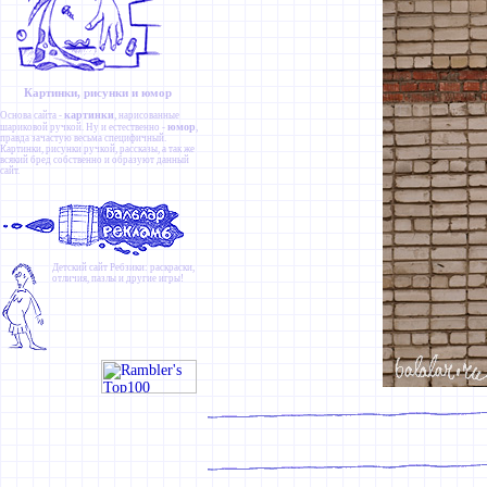
Картинки, рисунки и юмор
картинки
Основа сайта -
, нарисованные
юмор
шариковой ручкой. Ну и естественно -
,
правда зачастую весьма специфичный.
Картинки
,
рисунки ручкой
,
рассказы
, а так же
всякий бред собственно и образуют данный
сайт.
Детский сайт
Ребзики
: раскраски,
отличия, пазлы и другие игры!