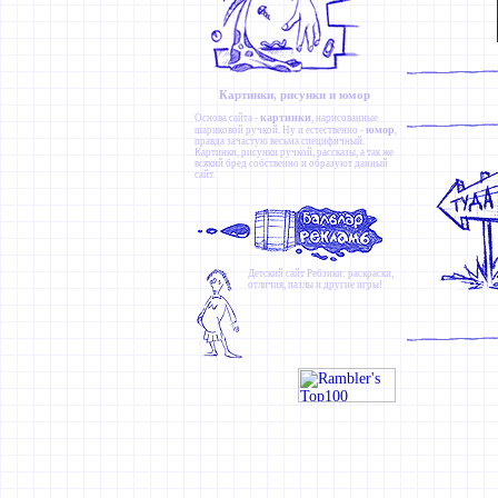
Картинки, рисунки и юмор
картинки
Основа сайта -
, нарисованные
юмор
шариковой ручкой. Ну и естественно -
,
правда зачастую весьма специфичный.
Картинки
,
рисунки ручкой
,
рассказы
, а так же
всякий бред собственно и образуют данный
сайт.
Детский сайт
Ребзики
: раскраски,
отличия, пазлы и другие игры!