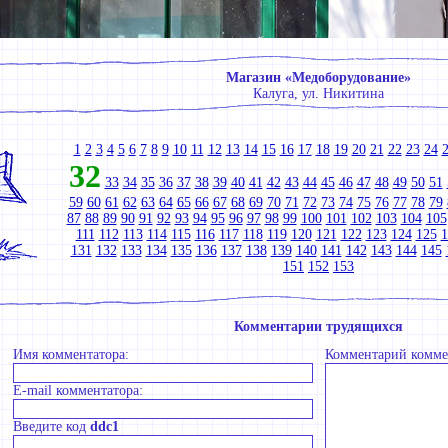
Магазин «Медоборудование»
Калуга, ул. Никитина
1
2
3
4
5
6
7
8
9
10
11
12
13
14
15
16
17
18
19
20
21
22
23
24
32
33
34
35
36
37
38
39
40
41
42
43
44
45
46
47
48
49
50
51
59
60
61
62
63
64
65
66
67
68
69
70
71
72
73
74
75
76
77
78
79
87
88
89
90
91
92
93
94
95
96
97
98
99
100
101
102
103
104
105
111
112
113
114
115
116
117
118
119
120
121
122
123
124
125
1
131
132
133
134
135
136
137
138
139
140
141
142
143
144
145
151
152
153
Комментарии трудящихся
Имя комментатора:
Комментарий комме
E-mail комментатора:
Введите код
ddc1