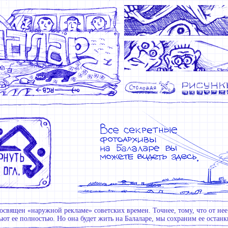
освящен «наружной рекламе» советских времен. Точнее, тому, что от нее 
ют ее полностью. Но она будет жить на Балаларе, мы сохраним ее останки