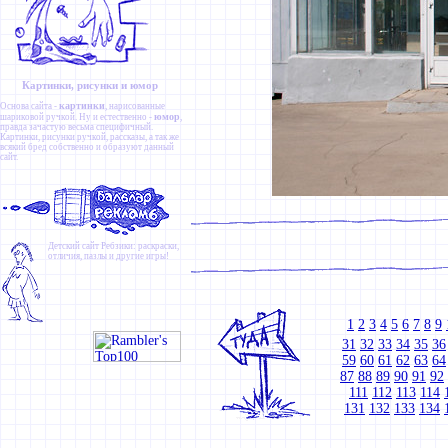
Картинки, рисунки и юмор
картинки
Основа сайта -
, нарисованные
юмор
шариковой ручкой. Ну и естественно -
,
правда зачастую весьма специфичный.
Картинки
,
рисунки ручкой
,
рассказы
, а так же
всякий бред собственно и образуют данный
сайт.
Детский сайт
Ребзики
: раскраски,
отличия, пазлы и другие игры!
1
2
3
4
5
6
7
8
9
31
32
33
34
35
36
59
60
61
62
63
64
87
88
89
90
91
92
111
112
113
114
131
132
133
134