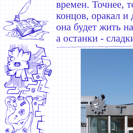
времен. Точнее, т
концов, оракал и
она будет жить н
а останки - сладк