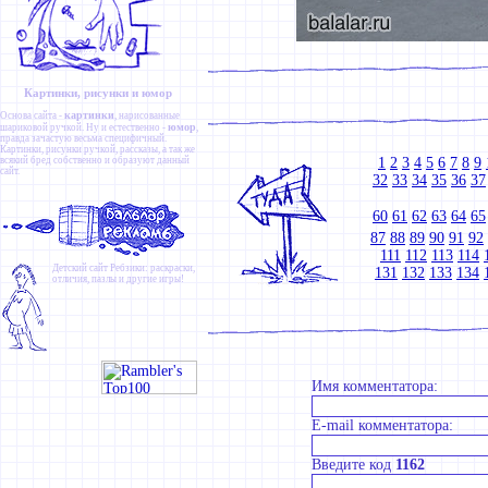
Картинки, рисунки и юмор
картинки
Основа сайта -
, нарисованные
юмор
шариковой ручкой. Ну и естественно -
,
правда зачастую весьма специфичный.
Картинки
,
рисунки ручкой
,
рассказы
, а так же
всякий бред собственно и образуют данный
1
2
3
4
5
6
7
8
9
сайт.
32
33
34
35
36
37
60
61
62
63
64
65
87
88
89
90
91
92
111
112
113
114
Детский сайт
Ребзики
: раскраски,
131
132
133
134
отличия, пазлы и другие игры!
Имя комментатора:
E-mail комментатора:
Введите код
1162