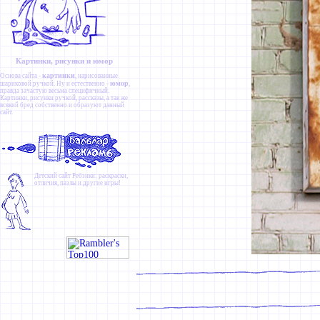
Картинки, рисунки и юмор
картинки
Основа сайта -
, нарисованные
юмор
шариковой ручкой. Ну и естественно -
,
правда зачастую весьма специфичный.
Картинки
,
рисунки ручкой
,
рассказы
, а так же
всякий бред собственно и образуют данный
сайт.
Детский сайт
Ребзики
: раскраски,
отличия, пазлы и другие игры!