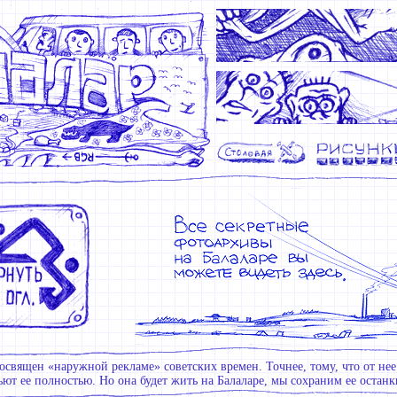
освящен «наружной рекламе» советских времен. Точнее, тому, что от нее 
ют ее полностью. Но она будет жить на Балаларе, мы сохраним ее останки