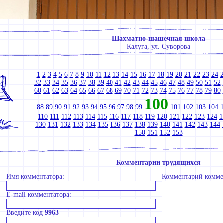
Шахматно-шашечная школа
Калуга, ул. Суворова
1
2
3
4
5
6
7
8
9
10
11
12
13
14
15
16
17
18
19
20
21
22
23
24
32
33
34
35
36
37
38
39
40
41
42
43
44
45
46
47
48
49
50
51
52
60
61
62
63
64
65
66
67
68
69
70
71
72
73
74
75
76
77
78
79
80
100
88
89
90
91
92
93
94
95
96
97
98
99
101
102
103
104
110
111
112
113
114
115
116
117
118
119
120
121
122
123
124
1
130
131
132
133
134
135
136
137
138
139
140
141
142
143
144
150
151
152
153
Комментарии трудящихся
Имя комментатора:
Комментарий комме
E-mail комментатора:
Введите код
9963