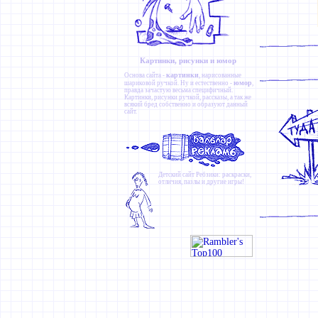
Картинки, рисунки и юмор
картинки
Основа сайта -
, нарисованные
юмор
шариковой ручкой. Ну и естественно -
,
правда зачастую весьма специфичный.
Картинки
,
рисунки ручкой
,
рассказы
, а так же
всякий бред собственно и образуют данный
сайт.
Детский сайт
Ребзики
: раскраски,
отличия, пазлы и другие игры!