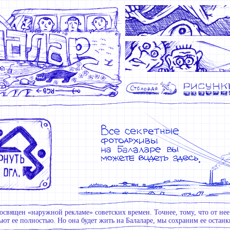
освящен «наружной рекламе» советских времен. Точнее, тому, что от нее 
ют ее полностью. Но она будет жить на Балаларе, мы сохраним ее останки