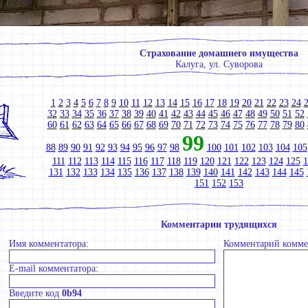
Страхование домашнего имущества
Калуга, ул. Суворова
1
2
3
4
5
6
7
8
9
10
11
12
13
14
15
16
17
18
19
20
21
22
23
24
32
33
34
35
36
37
38
39
40
41
42
43
44
45
46
47
48
49
50
51
52
60
61
62
63
64
65
66
67
68
69
70
71
72
73
74
75
76
77
78
79
80
99
88
89
90
91
92
93
94
95
96
97
98
100
101
102
103
104
105
111
112
113
114
115
116
117
118
119
120
121
122
123
124
125
1
131
132
133
134
135
136
137
138
139
140
141
142
143
144
145
151
152
153
Комментарии трудящихся
Имя комментатора:
Комментарий комме
E-mail комментатора:
Введите код
0b94