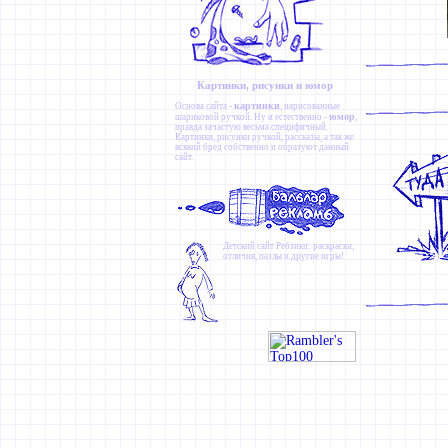
Картинки, рисунки и юмор
картинки
Основа сайта -
, нарисованные
юмор
шариковой ручкой. Ну и естественно -
,
правда зачастую весьма специфичный.
Картинки
,
рисунки ручкой
,
рассказы
, а так же
всякий бред собственно и образуют данный
сайт.
Детский сайт
Ребзики
: раскраски,
отличия, пазлы и другие игры!