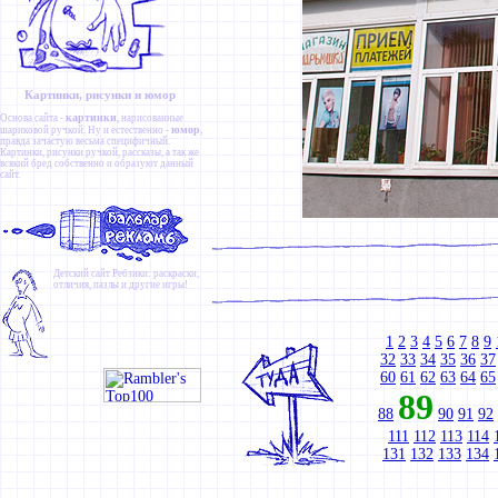
Картинки, рисунки и юмор
картинки
Основа сайта -
, нарисованные
юмор
шариковой ручкой. Ну и естественно -
,
правда зачастую весьма специфичный.
Картинки
,
рисунки ручкой
,
рассказы
, а так же
всякий бред собственно и образуют данный
сайт.
Детский сайт
Ребзики
: раскраски,
отличия, пазлы и другие игры!
1
2
3
4
5
6
7
8
9
32
33
34
35
36
37
60
61
62
63
64
65
89
88
90
91
92
111
112
113
114
131
132
133
134