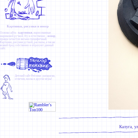
Картинки, рисунки и юмор
картинки
Основа сайта -
, нарисованные
юмор
шариковой ручкой. Ну и естественно -
,
правда зачастую весьма специфичный.
Картинки
,
рисунки ручкой
,
рассказы
, а так же
всякий бред собственно и образуют данный
сайт.
Детский сайт
Ребзики
: раскраски,
отличия, пазлы и другие игры!
Калуга, у