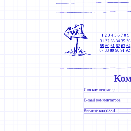
1
2
3
4
5
6
7
8
9
31
32
33
34
35
36
59
60
61
62
63
64
87
88
89
90
91
92
Ком
Имя комментатора:
E-mail комментатора:
Введите код
d33d