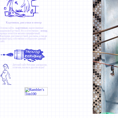
Картинки, рисунки и юмор
картинки
Основа сайта -
, нарисованные
юмор
шариковой ручкой. Ну и естественно -
,
правда зачастую весьма специфичный.
Картинки
,
рисунки ручкой
,
рассказы
, а так же
всякий бред собственно и образуют данный
сайт.
Детский сайт
Ребзики
: раскраски,
отличия, пазлы и другие игры!