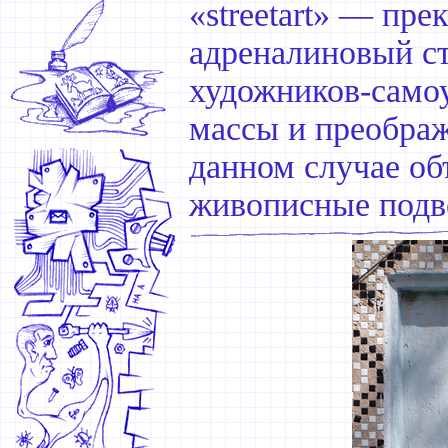
«streetart» — пр
адреналиновый ст
художников-самоу
массы и преображ
данном случае о
живописные подв