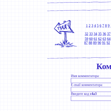
1
2
3
4
5
6
7
8
9
32
33
34
35
36
37
59
60
61
62
63
64
87
88
89
90
91
92
Ком
Имя комментатора:
E-mail комментатора:
Введите код
c4a3