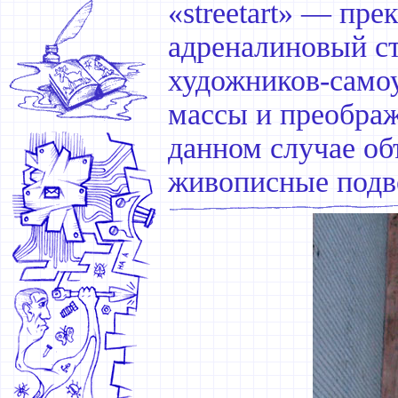
«streetart» — пр
адреналиновый ст
художников-самоу
массы и преображ
данном случае о
живописные подв