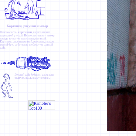
Картинки, рисунки и юмор
картинки
Основа сайта -
, нарисованные
юмор
шариковой ручкой. Ну и естественно -
,
правда зачастую весьма специфичный.
Картинки
,
рисунки ручкой
,
рассказы
, а так же
всякий бред собственно и образуют данный
сайт.
Детский сайт
Ребзики
: раскраски,
отличия, пазлы и другие игры!