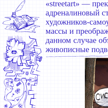
«streetart» — пр
адреналиновый ст
художников-самоу
массы и преображ
данном случае о
живописные подв