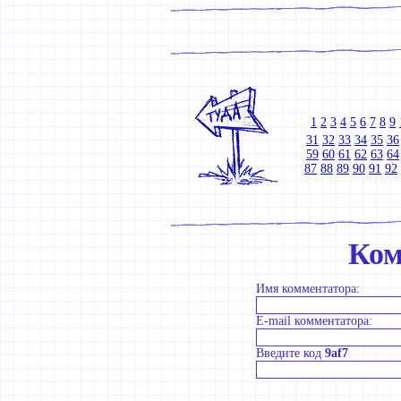
1
2
3
4
5
6
7
8
9
31
32
33
34
35
36
59
60
61
62
63
64
87
88
89
90
91
92
Ком
Имя комментатора:
E-mail комментатора:
Введите код
9af7