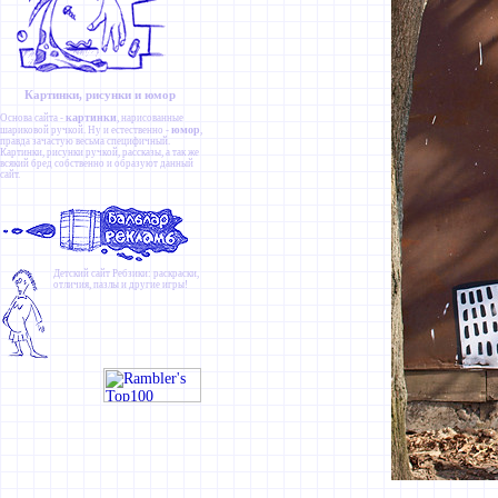
Картинки, рисунки и юмор
картинки
Основа сайта -
, нарисованные
юмор
шариковой ручкой. Ну и естественно -
,
правда зачастую весьма специфичный.
Картинки
,
рисунки ручкой
,
рассказы
, а так же
всякий бред собственно и образуют данный
сайт.
Детский сайт
Ребзики
: раскраски,
отличия, пазлы и другие игры!