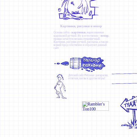
Картинки, рисунки и юмор
картинки
Основа сайта -
, нарисованные
юмор
шариковой ручкой. Ну и естественно -
,
правда зачастую весьма специфичный.
Картинки
,
рисунки ручкой
,
рассказы
, а так же
всякий бред собственно и образуют данный
сайт.
Детский сайт
Ребзики
: раскраски,
отличия, пазлы и другие игры!