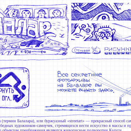
 (термин Балалара), или буржуазный «streetart» — прекрасный способ с
 бедных художников-самоучек, стремящихся нести искусство в массы и п
е объектом преображения являются живописные подворотни Калуги.