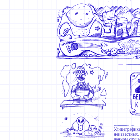
Улицеграфика
неизвестных,
данном случа