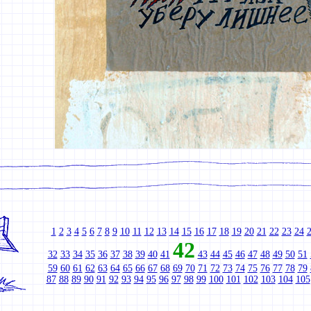
1
2
3
4
5
6
7
8
9
10
11
12
13
14
15
16
17
18
19
20
21
22
23
24
42
32
33
34
35
36
37
38
39
40
41
43
44
45
46
47
48
49
50
51
59
60
61
62
63
64
65
66
67
68
69
70
71
72
73
74
75
76
77
78
79
87
88
89
90
91
92
93
94
95
96
97
98
99
100
101
102
103
104
105