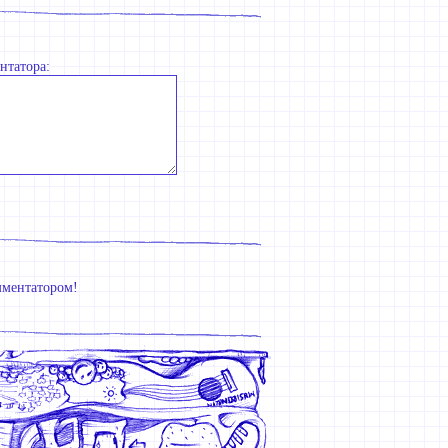
нтатора:
мментатором!