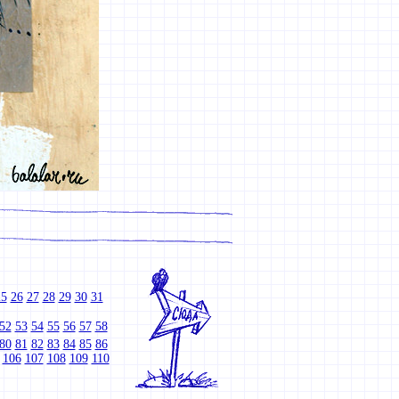
25
26
27
28
29
30
31
52
53
54
55
56
57
58
80
81
82
83
84
85
86
106
107
108
109
110