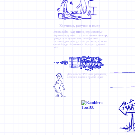
Картинки, рисунки и юмор
картинки
Основа сайта -
, нарисованные
юмор
шариковой ручкой. Ну и естественно -
,
правда зачастую весьма специфичный.
Картинки
,
рисунки ручкой
,
рассказы
, а так же
всякий бред собственно и образуют данный
сайт.
Детский сайт
Ребзики
: раскраски,
отличия, пазлы и другие игры!