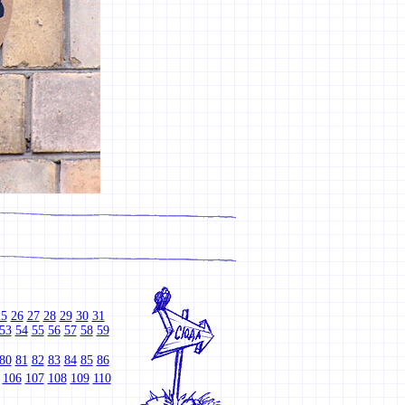
25
26
27
28
29
30
31
53
54
55
56
57
58
59
80
81
82
83
84
85
86
106
107
108
109
110