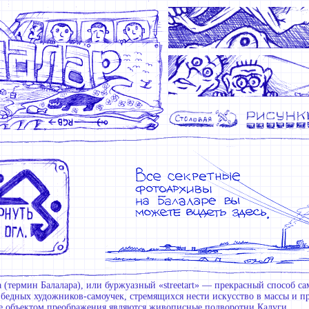
 (термин Балалара), или буржуазный «streetart» — прекрасный способ с
 бедных художников-самоучек, стремящихся нести искусство в массы и п
е объектом преображения являются живописные подворотни Калуги.