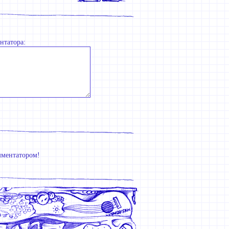
нтатора:
мментатором!