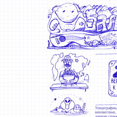
Улицеграфика
неизвестных,
данном случа