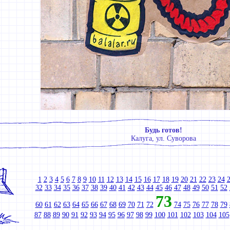
Будь готов!
Калуга, ул. Суворова
1
2
3
4
5
6
7
8
9
10
11
12
13
14
15
16
17
18
19
20
21
22
23
24
32
33
34
35
36
37
38
39
40
41
42
43
44
45
46
47
48
49
50
51
52
73
60
61
62
63
64
65
66
67
68
69
70
71
72
74
75
76
77
78
79
87
88
89
90
91
92
93
94
95
96
97
98
99
100
101
102
103
104
105