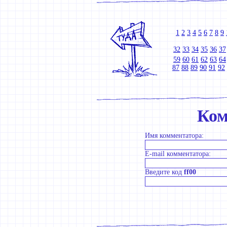
1
2
3
4
5
6
7
8
9
32
33
34
35
36
37
59
60
61
62
63
64
87
88
89
90
91
92
Ком
Имя комментатора:
E-mail комментатора:
Введите код
ff00