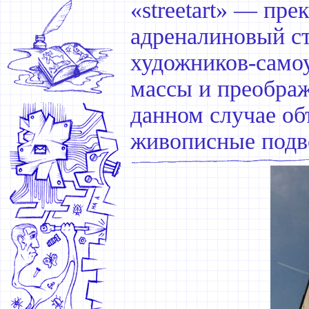
«streetart» — пр
адреналиновый ст
художников-самоу
массы и преображ
данном случае о
живописные подв