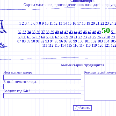
Свинокиборги
Охрана магазинов, производственных площадей и приуса
1
2
3
4
5
6
7
8
9
10
11
12
13
14
15
16
17
18
19
20
21
22
23
24
50
32
33
34
35
36
37
38
39
40
41
42
43
44
45
46
47
48
49
51
59
60
61
62
63
64
65
66
67
68
69
70
71
72
73
74
75
76
77
78
79
87
88
89
90
91
92
93
94
95
96
97
98
99
100
101
102
103
104
105
111
112
113
114
115
116
117
118
119
120
121
12
Комментарии трудящихся
Имя комментатора:
Комментарий комме
E-mail комментатора:
Введите код
54e2