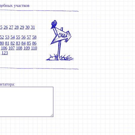
дебных участков
25
26
27
28
29
30
31
52
53
54
55
56
57
58
80
81
82
83
84
85
86
106
107
108
109
110
2
123
нтатора: