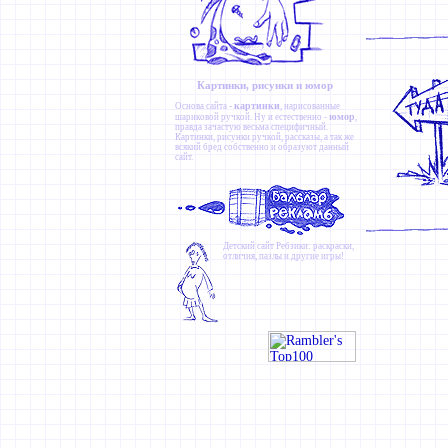
Картинки, рисунки и юмор
картинки
Основа сайта -
, нарисованные
юмор
шариковой ручкой. Ну и естественно -
,
правда зачастую весьма специфичный.
Картинки
,
рисунки ручкой
,
рассказы
, а так же
всякий бред собственно и образуют данный
сайт.
Детский сайт
Ребзики
: раскраски,
отличия, пазлы и другие игры!