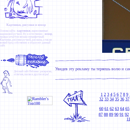
Картинки, рисунки и юмор
картинки
Основа сайта -
, нарисованные
юмор
шариковой ручкой. Ну и естественно -
,
правда зачастую весьма специфичный.
Картинки
,
рисунки ручкой
,
рассказы
, а так же
всякий бред собственно и образуют данный
сайт.
Увидев эту рекламу ты теряешь волю и са
Детский сайт
Ребзики
: раскраски,
отличия, пазлы и другие игры!
1
2
3
4
5
6
7
8
9
32
33
34
35
36
37
60
61
62
63
64
65
87
88
89
90
91
92
1