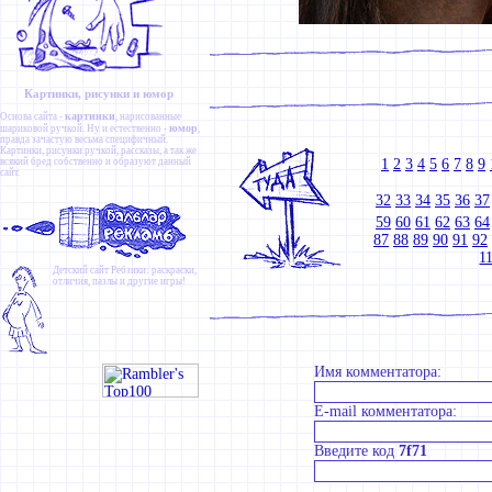
Картинки, рисунки и юмор
картинки
Основа сайта -
, нарисованные
юмор
шариковой ручкой. Ну и естественно -
,
правда зачастую весьма специфичный.
Картинки
,
рисунки ручкой
,
рассказы
, а так же
всякий бред собственно и образуют данный
1
2
3
4
5
6
7
8
9
сайт.
32
33
34
35
36
37
59
60
61
62
63
64
87
88
89
90
91
92
1
Детский сайт
Ребзики
: раскраски,
отличия, пазлы и другие игры!
Имя комментатора:
E-mail комментатора:
Введите код
7f71