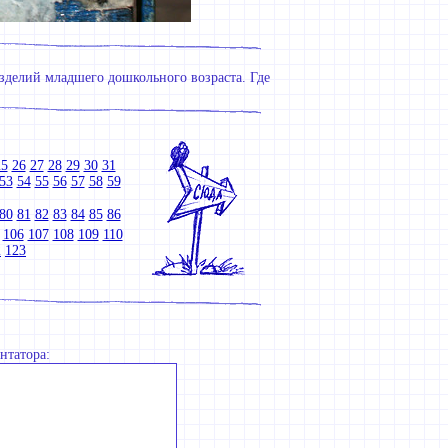
изделий младшего дошкольного возраста. Где
25
26
27
28
29
30
31
53
54
55
56
57
58
59
80
81
82
83
84
85
86
106
107
108
109
110
2
123
нтатора: