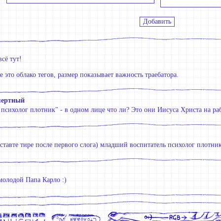
всё тут!
е это облако тегов, размер показывает важность траебатора.
мертный
 психолог плотник" - в одном лице что ли? Это они Иисуса Христа на р
оставте тире после первого слога) младший воспитатель психолог плотни
олодой Папа Карло :)