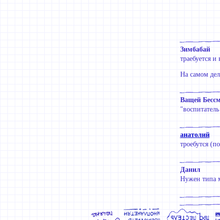
Зимбабай
траебуется и 
На самом дел
Ващей Бесс
"воспитатель
анатолий
троебутся (п
Данил
Нужен типа м