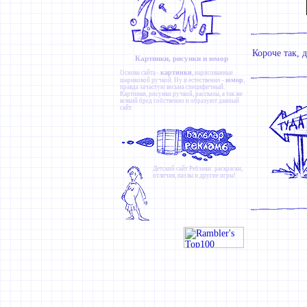
Короче так, 
Картинки, рисунки и юмор
картинки
Основа сайта -
, нарисованные
юмор
шариковой ручкой. Ну и естественно -
,
правда зачастую весьма специфичный.
Картинки
,
рисунки ручкой
,
рассказы
, а так же
всякий бред собственно и образуют данный
сайт.
Детский сайт
Ребзики
: раскраски,
отличия, пазлы и другие игры!