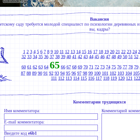
Вакансия
детскому саду требуется молодой специалист по психологии деревянных 
вы, кадры?
1
2
3
4
5
6
7
8
9
10
11
12
13
14
15
16
17
18
19
20
21
22
23
24
32
33
34
35
36
37
38
39
40
41
42
43
44
45
46
47
48
49
50
51
52
65
60
61
62
63
64
66
67
68
69
70
71
72
73
74
75
76
77
78
79
87
88
89
90
91
92
93
94
95
96
97
98
99
100
101
102
103
104
105
111
112
113
114
115
116
117
118
119
120
121
12
Комментарии трудящихся
Имя комментатора:
Комментарий комме
E-mail комментатора:
Введите код
e6b1