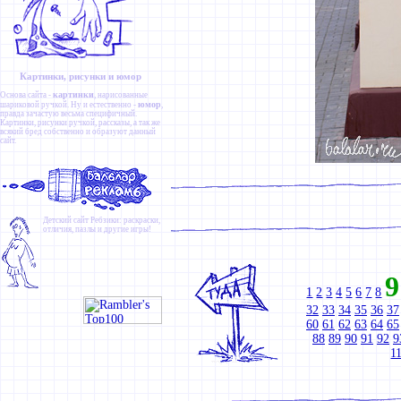
Картинки, рисунки и юмор
картинки
Основа сайта -
, нарисованные
юмор
шариковой ручкой. Ну и естественно -
,
правда зачастую весьма специфичный.
Картинки
,
рисунки ручкой
,
рассказы
, а так же
всякий бред собственно и образуют данный
сайт.
Детский сайт
Ребзики
: раскраски,
отличия, пазлы и другие игры!
9
1
2
3
4
5
6
7
8
32
33
34
35
36
37
60
61
62
63
64
65
88
89
90
91
92
9
1