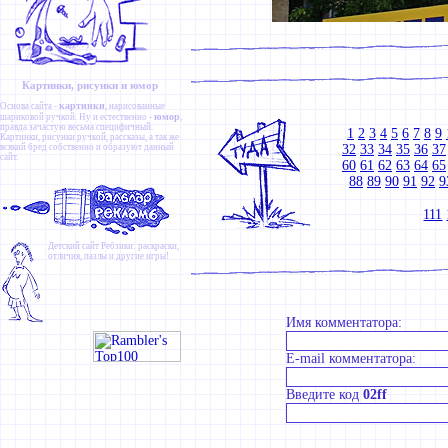
Картинки, рисунки и юмор
картинки
Основа сайта -
, нарисованные
юмор
шариковой ручкой. Ну и естественно -
,
правда зачастую весьма специфичный.
1
2
3
4
5
6
7
8
9
Картинки
,
рисунки ручкой
,
рассказы
, а так же
всякий бред собственно и образуют данный
32
33
34
35
36
37
сайт.
60
61
62
63
64
65
88
89
90
91
92
9
111
Детский сайт
Ребзики
: раскраски,
отличия, пазлы и другие игры!
Имя комментатора:
E-mail комментатора:
Введите код
02ff