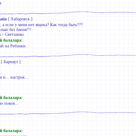
м.
Aniа
[
Хабаровск
]
если у меня нет ящика? Как тогда быть???
олько без банов!!!
- Светланко.
й балалара:
ай на Ребзики.
[
Барнаул
]
..
 и... настроя...
й балалара:
о покоя...
й балалара: