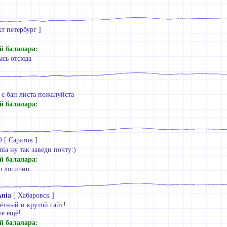
кт петербург
]
й балалара:
ысь отсюда
 с бан листа пожалуйста
й балалара:
@
[
Саратов
]
iа ну так заведи почту:)
й балалара:
о логично.
Aniа
[
Хабаровск
]
ётный и крутой сайт!
е ещё!
й балалара: