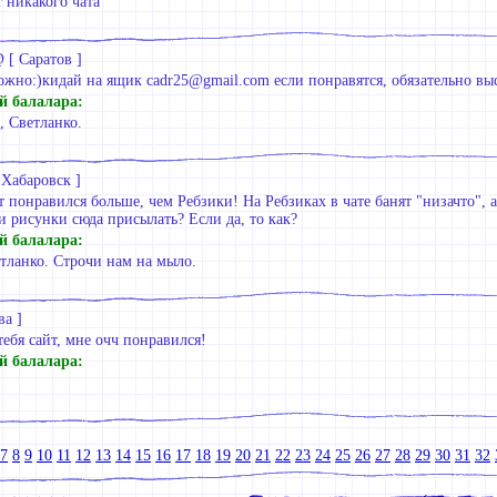
т никакого чата
@
[
Саратов
]
жно:)кидай на ящик cadr25@gmail.com если понравятся, обязательно выс
й балалара:
, Светланко.
[
Хабаровск
]
т понравился больше, чем Ребзики! На Ребзиках в чате банят "низачто", а 
 рисунки сюда присылать? Если да, то как?
й балалара:
тланко. Строчи нам на мыло.
ва
]
ебя сайт, мне очч понравился!
й балалара:
7
8
9
10
11
12
13
14
15
16
17
18
19
20
21
22
23
24
25
26
27
28
29
30
31
32