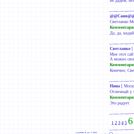
не дадим, не
@@Саня@
Светланко Мо
Комментари
Да, да, кидай
Светланко
Мне этот сай
А можно свои
Комментари
Конечно, Све
Нина
[
Моск
Отличный у т
Комментари
Это радует.
6
1
2
3
4
5