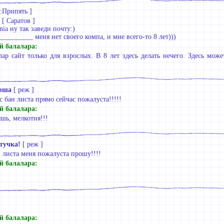
г.Припять
]
 Саратов ]
iа ну так заведи почту:)
_________ меня нет своего компа, и мне всего-то 8 лет)))
й балалара:
алар сайт только для взрослых. В 8 лет здесь делать нечего. Здесь може
ерша
[
реж
]
с бан листа прямо сейчас пожалуста!!!!!
й балалара:
ышь, мелкотня!!!
тучка!
[
реж
]
н листа меня пожалуста прошу!!!!
й балалара:
й балалара: