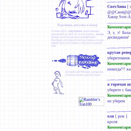
СветАниа
[
@@Саня@@ [
Хакер Svet-An
____________
Картинки, рисунки и юмор
Комментари
картинки
Основа сайта -
, нарисованные
Э, э, э! Бал
юмор
шариковой ручкой. Ну и естественно -
,
досвидания!
правда зачастую весьма специфичный.
Картинки
,
рисунки ручкой
,
рассказы
, а так же
всякий бред собственно и образуют данный
сайт.
крутая реп
уберитеменя 
Комментари
никогда!!! к
Детский сайт
Ребзики
: раскраски,
отличия, пазлы и другие игры!
я горячая ш
уберите с ба
Комментари
не уберем
оля
[
реж
]
кроля
Комментари