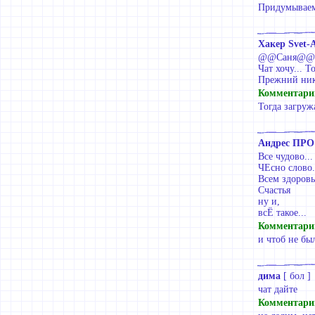
Придумывае
Хакер Svet-
@@Саня@@, а 
Чат хочу... Т
Прежний ник 
Комментари
Тогда загруж
Андрес ПРО
Все чудово...
ЧЕсно слово.
Всем здоровья
Счастья
ну и,
всЁ такое...
Комментари
и чтоб не был
дима
[
бол
]
чат дайте
Комментари