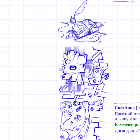
СветАниа
[
Прежний ник:
и живу я не 
Комментари
Досвидания!!