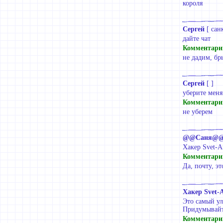
короля
Cергей
[
сан
дайте чат
Комментари
не дадим, бр
Cергей
[ ]
уберите меня
Комментари
не уберем
@@Саня@
Хакер Svet-An
Комментари
Да, почту, эт
Хакер Svet-
Это самый ул
Придумывайт
Комментари