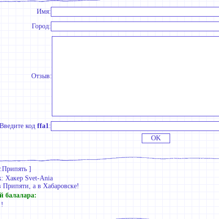
Имя:
Город:
Отзыв:
Введите код
ffa1
:
г.Припять
]
 Хакер Svet-Aniа
в Припяти, а в Хабаровске!
й балалара:
!