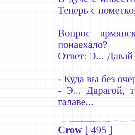
Теперь с пометко
Вопрос армянс
понаехало?
Ответ: Э... Давай
- Куда вы без оче
- Э... Дарагой,
галаве...
Crow
[
495
]