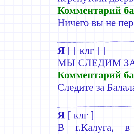
Комментарий ба
Ничего вы не пер
Я
[
[ клг ]
]
МЫ СЛЕДИМ З
Комментарий ба
Следите за Балал
Я
[
клг
]
В г.Калуга, в