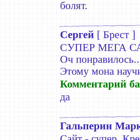
болят.
Сергей
[
Брест
]
СУПЕР МЕГА СА
Оч понравилось.. 
Этому мона научи
Комментарий ба
да
Гальперин Мар
Сайт - супер. Креа