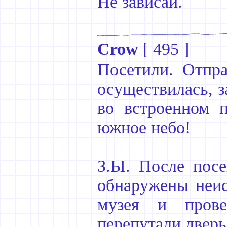
Не зависай.
Crow
[
495
]
Посетили. Отпра
осуществилась, 
во встроенном п
южное небо!
З.Ы. После пос
обнаружены неис
музея и прове
перепутали дверь