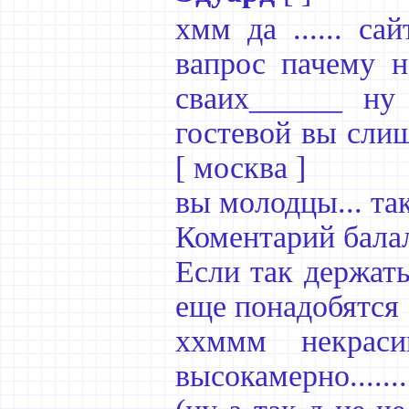
хмм да ...... са
вапрос пачему н
сваих______ ну
гостевой вы слиш
[ москва ]
вы молодцы... так
Коментарий бала
Если так держать
еще понадобятся
ххммм некрас
высокамерно........