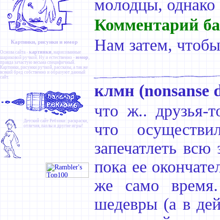
молодцы, однако :
Комментарий ба
Нам затем, чтобы
Картинки, рисунки и юмор
картинки
Основа сайта -
, нарисованные
юмор
шариковой ручкой. Ну и естественно -
,
правда зачастую весьма специфичный.
Картинки
,
рисунки ручкой
,
рассказы
, а так же
всякий бред собственно и образуют данный
сайт.
клмн (nonsanse d
что ж.. друзья-т
Детский сайт
Ребзики
: раскраски,
что осуществи
отличия, пазлы и другие игры!
запечатлеть всю 
пока ее окончате
же само время.
шедевры (а в де