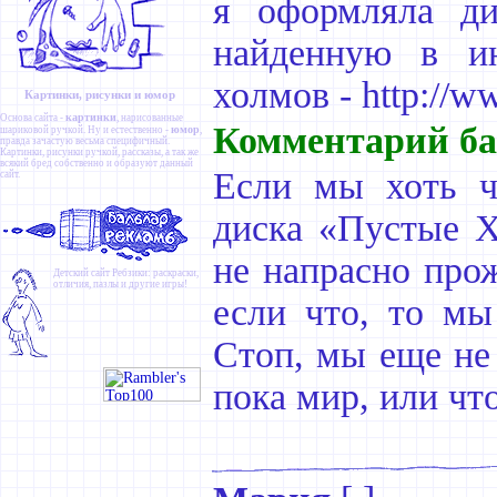
я оформляла ди
найденную в и
холмов - http://ww
Картинки, рисунки и юмор
картинки
Основа сайта -
, нарисованные
Комментарий ба
юмор
шариковой ручкой. Ну и естественно -
,
правда зачастую весьма специфичный.
Картинки
,
рисунки ручкой
,
рассказы
, а так же
всякий бред собственно и образуют данный
Если мы хоть ч
сайт.
диска «Пустые Х
не напрасно прож
Детский сайт
Ребзики
: раскраски,
отличия, пазлы и другие игры!
если что, то мы
Стоп, мы еще не 
пока мир, или что