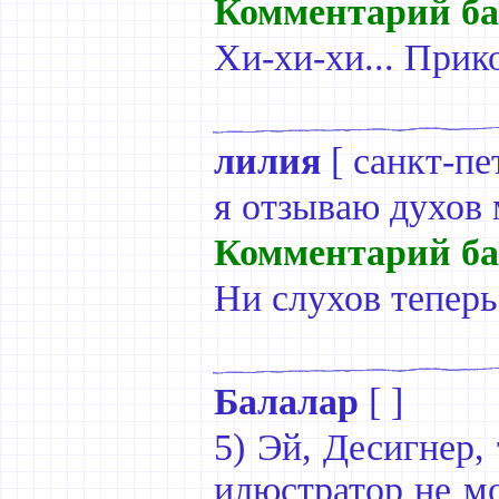
Комментарий ба
Хи-хи-хи... Прик
лилия
[
санкт-пе
я отзываю духов
Комментарий ба
Ни слухов теперь
Балалар
[ ]
5) Эй, Десигнер,
илюстратор не мо