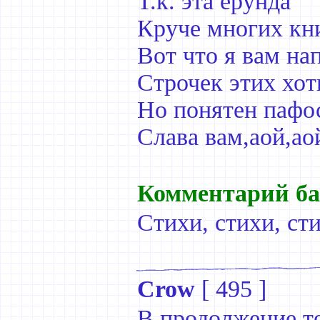
Т.к. эта ерунда
Круче многих кни
Вот что я вам на
Строчек этих хот
Но понятен пафо
Слава вам,аой,ао
Комментарий ба
Стихи, стихи, ст
Crow
[
495
]
В продолжение т