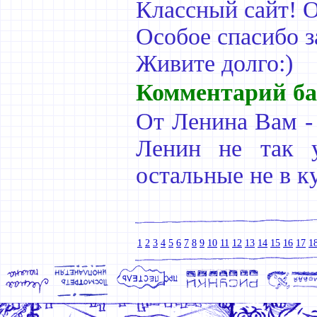
Классный сайт! 
Особое спасибо з
Живите долго:)
Комментарий ба
От Ленина Вам - 
Ленин не так у
остальные не в к
1
2
3
4
5
6
7
8
9
10
11
12
13
14
15
16
17
1