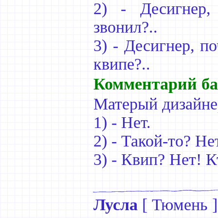
2) - Десигнер,
звонил?..
3) - Десигнер, п
квипе?..
Комментарий ба
Матерый дизайне
1) - Нет.
2) - Такой-то? Нет
3) - Квип? Нет! К
Лусла
[
Тюмень
]