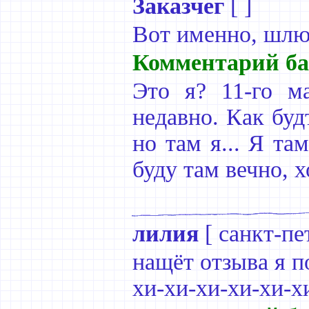
Заказчег
[ ]
Вот именно, шлют
Комментарий ба
Это я? 11-го м
недавно. Как буд
но там я... Я та
буду там вечно, х
лилия
[
санкт-пе
нащёт отзыва я 
хи-хи-хи-хи-хи-х