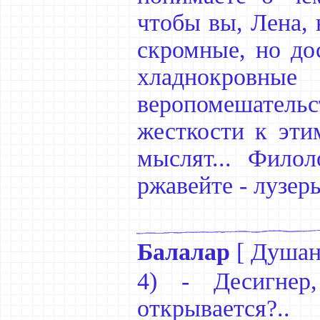
чтобы вы, Лена, 
скромные, но до
хладнокровн
веропомешательс
жесткости к эти
мыслят... Филол
ржавейте - лузер
Балалар
[
Душан
4) - Десигне
открывается?..