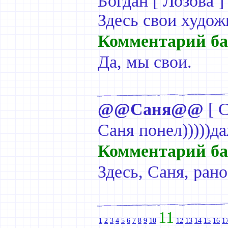
Богдан [ Лозова ]
Здесь свои художн
Комментарий ба
Да, мы свои.
@@Саня@@
[
С
Саня понел)))))да
Комментарий ба
Здесь, Саня, ран
11
1
2
3
4
5
6
7
8
9
10
12
13
14
15
16
1