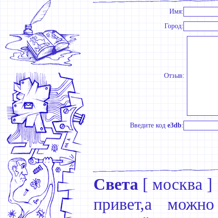
Имя:
Город:
Отзыв:
Введите код
e3db
:
Света
[
москва
]
привет,а можно