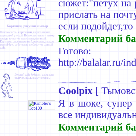
сюжет:"петух на 
прислать на почту
если подойдет,то
Картинки, рисунки и юмор
картинки
Основа сайта -
, нарисованные
Комментарий ба
юмор
шариковой ручкой. Ну и естественно -
,
правда зачастую весьма специфичный.
Картинки
,
рисунки ручкой
,
рассказы
, а так же
всякий бред собственно и образуют данный
Готово:
сайт.
http://balalar.ru/
Детский сайт
Ребзики
: раскраски,
отличия, пазлы и другие игры!
Coolpix
[
Тымовс
Я в шоке, супер 
все индивидуаль
Комментарий ба