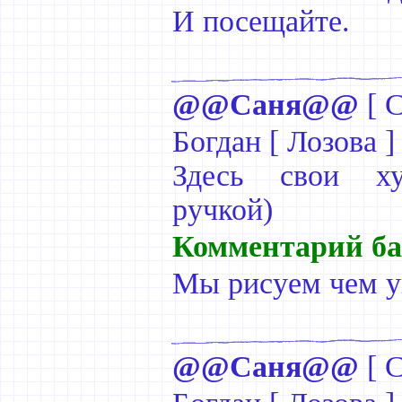
И посещайте.
@@Саня@@
[
С
Богдан [ Лозова ]
Здесь свои худ
ручкой)
Комментарий ба
Мы рисуем чем уг
@@Саня@@
[
С