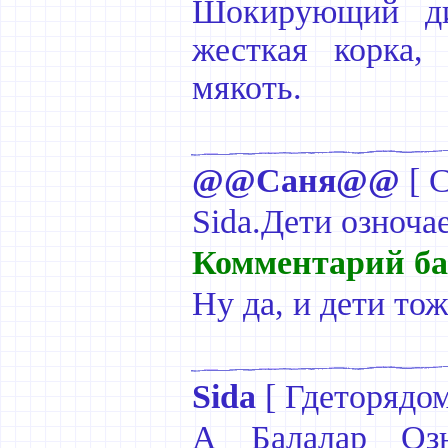
Шокирующий ди
жесткая корка,
мякоть.
@@Саня@@
[
С
Sida.Дети озночае
Комментарий ба
Ну да, и дети тож
Sida
[
Гдеторядо
А Балалар Озно