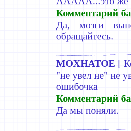
ААААА...это же п
Комментарий ба
Да, мозги вы
обращайтесь.
MOXHATOE
[
К
"не увел не" не у
ошибочка
Комментарий ба
Да мы поняли.