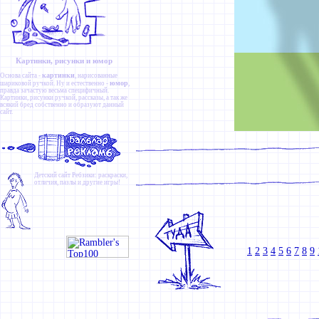
Картинки, рисунки и юмор
картинки
Основа сайта -
, нарисованные
юмор
шариковой ручкой. Ну и естественно -
,
правда зачастую весьма специфичный.
Картинки
,
рисунки ручкой
,
рассказы
, а так же
всякий бред собственно и образуют данный
сайт.
Детский сайт
Ребзики
: раскраски,
отличия, пазлы и другие игры!
1
2
3
4
5
6
7
8
9