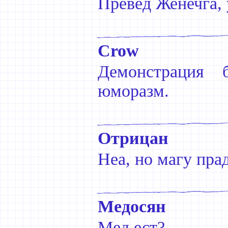
Превед Женечга, 
Crow
Демонстрация 
юморазм.
Отрицан
Неа, но магу прад
Медосян
Мед ест?