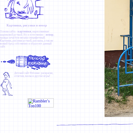
Картинки, рисунки и юмор
картинки
Основа сайта -
, нарисованные
юмор
шариковой ручкой. Ну и естественно -
,
правда зачастую весьма специфичный.
Картинки
,
рисунки ручкой
,
рассказы
, а так же
всякий бред собственно и образуют данный
сайт.
Детский сайт
Ребзики
: раскраски,
отличия, пазлы и другие игры!