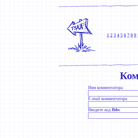
1
2
3
4
5
6
7
8
9
Ком
Имя комментатора:
E-mail комментатора:
Введите код
fbbc