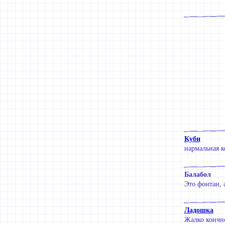
Куби
нармальная к
Балабол
Это фонтан, 
Ладошка
Жалко кончно