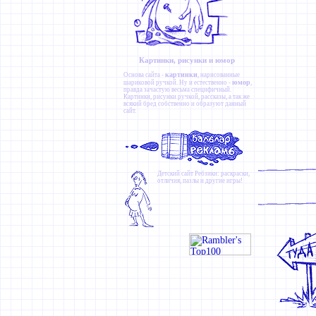
Картинки, рисунки и юмор
картинки
Основа сайта -
, нарисованные
юмор
шариковой ручкой. Ну и естественно -
,
правда зачастую весьма специфичный.
Картинки
,
рисунки ручкой
,
рассказы
, а так же
всякий бред собственно и образуют данный
сайт.
Детский сайт
Ребзики
: раскраски,
отличия, пазлы и другие игры!