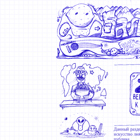
Данный разде
искусство люб
публике.