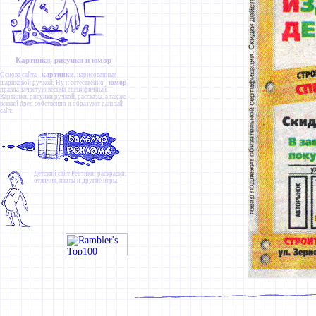
Картинки, рисунки и юмор
картинки
Основа сайта -
, нарисованные
юмор
шариковой ручкой. Ну и естественно -
,
правда зачастую весьма специфичный.
Картинки
,
рисунки ручкой
,
рассказы
, а так же
всякий бред собственно и образуют данный
сайт.
Детский сайт
Ребзики
: раскраски,
отличия, пазлы и другие игры!