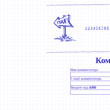
1
2
3
4
5
6
7
8
9
Ком
Имя комментатора:
E-mail комментатора:
Введите код
d486