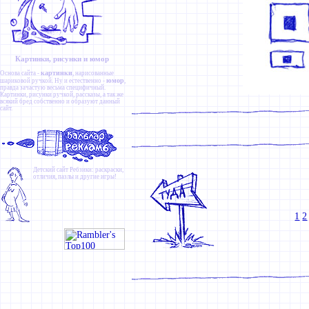
Картинки, рисунки и юмор
картинки
Основа сайта -
, нарисованные
юмор
шариковой ручкой. Ну и естественно -
,
правда зачастую весьма специфичный.
Картинки
,
рисунки ручкой
,
рассказы
, а так же
всякий бред собственно и образуют данный
сайт.
Детский сайт
Ребзики
: раскраски,
отличия, пазлы и другие игры!
1
2