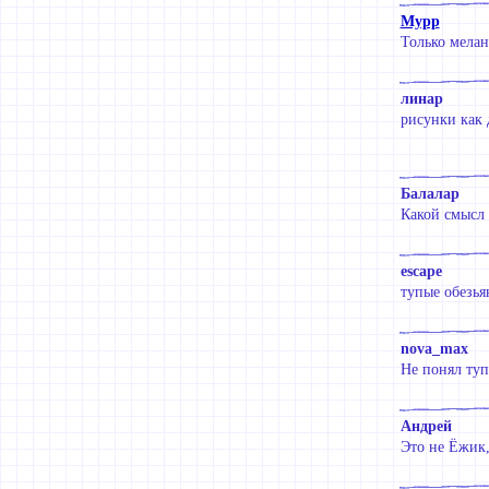
Мурр
Только мелан
линар
рисунки как 
Балалар
Какой смысл 
escape
тупые обезья
nova_max
Не понял туп
Андрей
Это не Ёжик,