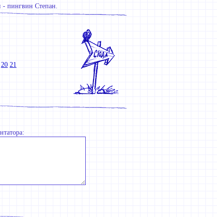
 - пингвин Степан.
20
21
нтатора: