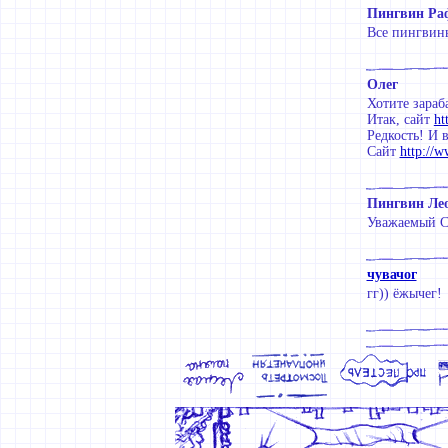
Пингвин Ра
Все пингвины
Олег
Хотите зараб
Итак, сайт
ht
Редкость! И 
Сайт
http://w
Пингвин Ле
Уважаемый С
чувачог
гг)) ёжычег!