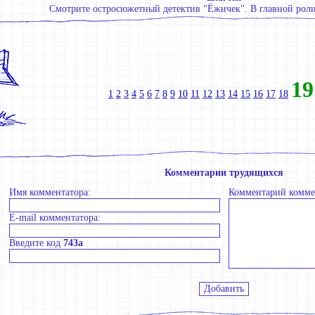
Смотрите остросюжетный детектив "Ёжичек". В главной роли
19
1
2
3
4
5
6
7
8
9
10
11
12
13
14
15
16
17
18
Комментарии трудящихся
Имя комментатора:
Комментарий комме
E-mail комментатора:
Введите код
743a