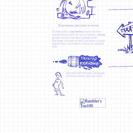
Картинки, рисунки и юмор
картинки
Основа сайта -
, нарисованные
юмор
шариковой ручкой. Ну и естественно -
,
правда зачастую весьма специфичный.
Картинки
,
рисунки ручкой
,
рассказы
, а так же
всякий бред собственно и образуют данный
сайт.
Детский сайт
Ребзики
: раскраски,
отличия, пазлы и другие игры!