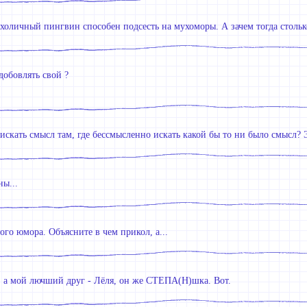
холичный пингвин способен подсесть на мухоморы. А зачем тогда стольк
добовлять свой ?
искать смысл там, где бессмысленно искать какой бы то ни было смысл? 
ны...
ого юмора. Объясните в чем прикол, а...
 а мой лючший друг - Лёля, он же СТЕПА(Н)шка. Вот.