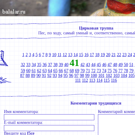
Цирковая труппа
Пес, по ходу, самый умный и, соответственно, самы
1
2
3
4
5
6
7
8
9
10
11
12
13
14
15
16
17
18
19
20
21
22
23
24
41
32
33
34
35
36
37
38
39
40
42
43
44
45
46
47
48
49
50
51
59
60
61
62
63
64
65
66
67
68
69
70
71
72
73
74
75
76
77
78
79
87
88
89
90
91
92
93
94
95
96
97
98
99
100
101
102
103
104
105
111
112
113
114
115
116
Комментарии трудящихся
Имя комментатора:
Комментарий комме
E-mail комментатора:
Введите код
f5ce