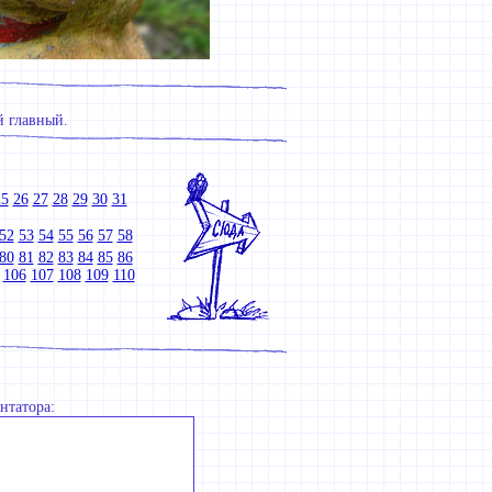
й главный.
25
26
27
28
29
30
31
52
53
54
55
56
57
58
80
81
82
83
84
85
86
106
107
108
109
110
нтатора: