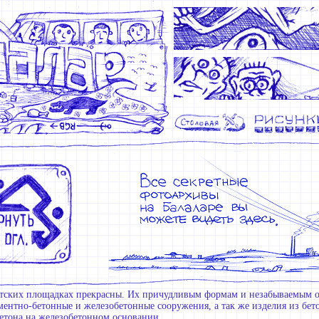
тских площадках прекрасны. Их причудливым формам и незабываемым оч
ментно-бетонные и железобетонные сооружения, а так же изделия из бет
бетона на железобетонном основании.