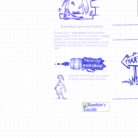
Картинки, рисунки и юмор
картинки
Основа сайта -
, нарисованные
юмор
шариковой ручкой. Ну и естественно -
,
правда зачастую весьма специфичный.
Картинки
,
рисунки ручкой
,
рассказы
, а так же
всякий бред собственно и образуют данный
сайт.
Детский сайт
Ребзики
: раскраски,
отличия, пазлы и другие игры!