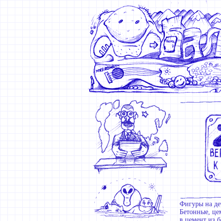
Фигуры на де
Бетонные, це
в цемент из 