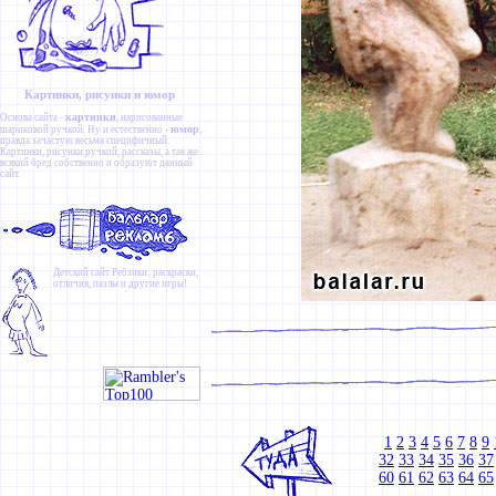
Картинки, рисунки и юмор
картинки
Основа сайта -
, нарисованные
юмор
шариковой ручкой. Ну и естественно -
,
правда зачастую весьма специфичный.
Картинки
,
рисунки ручкой
,
рассказы
, а так же
всякий бред собственно и образуют данный
сайт.
Детский сайт
Ребзики
: раскраски,
отличия, пазлы и другие игры!
1
2
3
4
5
6
7
8
9
32
33
34
35
36
37
60
61
62
63
64
65