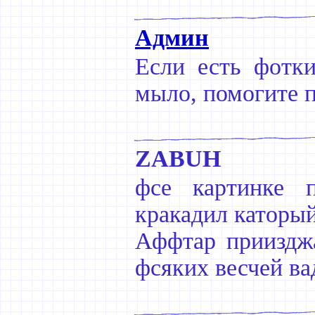
Админ
Если есть фотк
мыло, помогите 
ZABUH
фсе картинке 
кракадил каторый
Аффтар приизджа
фсяких весчей ва