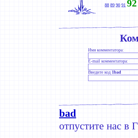
92
88
89
90
91
Ком
Имя комментатора:
E-mail комментатора:
Введите код
1bad
bad
отпустите нас в 