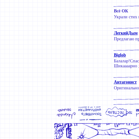
Всё ОК
Украли стих 
ЛегкийДым
Предлагаю пр
Biglob
Балалар!Спаси
Шикаааарно ;
Антагонист
Оригинально