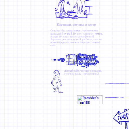
Картинки, рисунки и юмор
картинки
Основа сайта -
, нарисованные
юмор
шариковой ручкой. Ну и естественно -
,
правда зачастую весьма специфичный.
Картинки
,
рисунки ручкой
,
рассказы
, а так же
всякий бред собственно и образуют данный
сайт.
Детский сайт
Ребзики
: раскраски,
отличия, пазлы и другие игры!