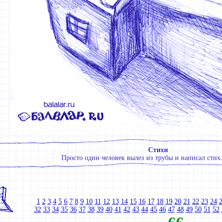
Стихи
Просто один человек вылез из трубы и написал стих
1
2
3
4
5
6
7
8
9
10
11
12
13
14
15
16
17
18
19
20
21
22
23
24
32
33
34
35
36
37
38
39
40
41
42
43
44
45
46
47
48
49
50
51
52