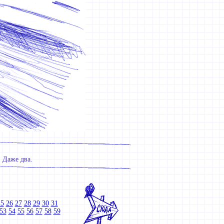
. Даже два.
25
26
27
28
29
30
31
53
54
55
56
57
58
59