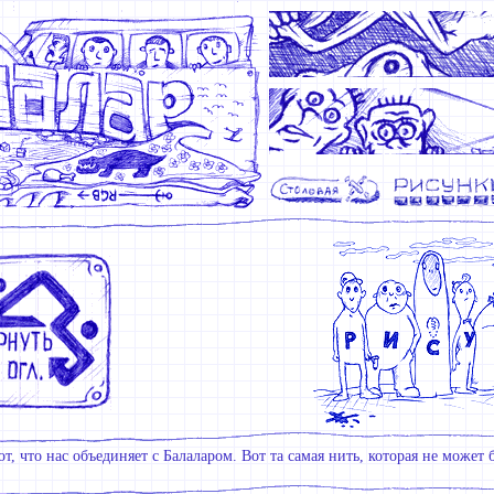
от, что нас объединяет с Балаларом. Вот та самая нить, которая не может