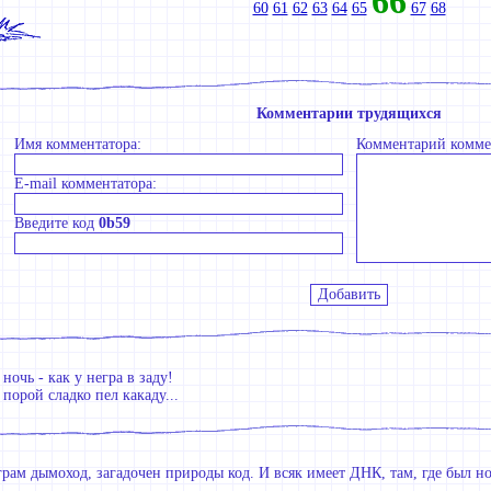
66
60
61
62
63
64
65
67
68
Комментарии трудящихся
Имя комментатора:
Комментарий комме
E-mail комментатора:
Введите код
0b59
ночь - как у негра в заду!
порой сладко пел какаду...
рам дымоход, загадочен природы код. И всяк имеет ДНК, там, где был нос