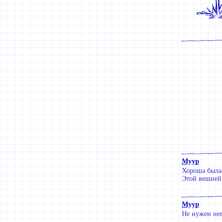
Муур
Хороша была 
Этой вешней 
Муур
Не нужен нег