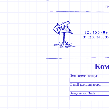
По
1
2
3
4
5
6
7
8
9
31
32
33
34
35
36
Ком
Имя комментатора:
E-mail комментатора:
Введите код
3ade