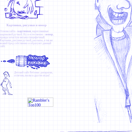
Картинки, рисунки и юмор
картинки
Основа сайта -
, нарисованные
юмор
шариковой ручкой. Ну и естественно -
,
правда зачастую весьма специфичный.
Картинки
,
рисунки ручкой
,
рассказы
, а так же
всякий бред собственно и образуют данный
сайт.
Детский сайт
Ребзики
: раскраски,
отличия, пазлы и другие игры!