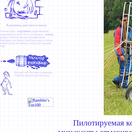
Картинки, рисунки и юмор
картинки
Основа сайта -
, нарисованные
юмор
шариковой ручкой. Ну и естественно -
,
правда зачастую весьма специфичный.
Картинки
,
рисунки ручкой
,
рассказы
, а так же
всякий бред собственно и образуют данный
сайт.
Детский сайт
Ребзики
: раскраски,
отличия, пазлы и другие игры!
Пилотируемая ко