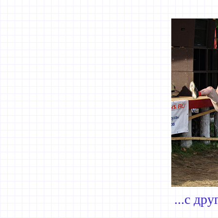
...с др