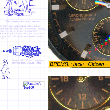
Картинки, рисунки и юмор
картинки
Основа сайта -
, нарисованные
юмор
шариковой ручкой. Ну и естественно -
,
правда зачастую весьма специфичный.
Картинки
,
рисунки ручкой
,
рассказы
, а так же
всякий бред собственно и образуют данный
сайт.
Детский сайт
Ребзики
: раскраски,
отличия, пазлы и другие игры!