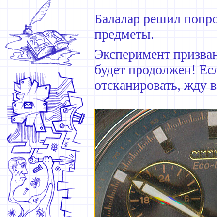
Балалар решил попро
предметы.
Эксперимент призван
будет продолжен! Ес
отсканировать, жду 