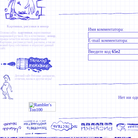
Картинки, рисунки и юмор
Имя комментатора:
картинки
Основа сайта -
, нарисованные
юмор
шариковой ручкой. Ну и естественно -
,
правда зачастую весьма специфичный.
E-mail комментатора:
Картинки
,
рисунки ручкой
,
рассказы
, а так же
всякий бред собственно и образуют данный
сайт.
Введите код
65e2
Детский сайт
Ребзики
: раскраски,
отличия, пазлы и другие игры!
Нет ни од