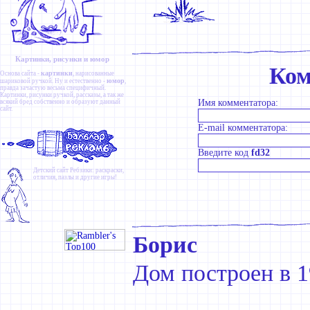
Картинки, рисунки и юмор
Ком
картинки
Основа сайта -
, нарисованные
юмор
шариковой ручкой. Ну и естественно -
,
правда зачастую весьма специфичный.
Картинки
,
рисунки ручкой
,
рассказы
, а так же
Имя комментатора:
всякий бред собственно и образуют данный
сайт.
E-mail комментатора:
Введите код
fd32
Детский сайт
Ребзики
: раскраски,
отличия, пазлы и другие игры!
Борис
Дом построен в 1