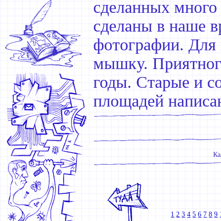
сделанных много 
сделаны в наше вр
фотографии. Для 
мышку. Приятног
годы. Старые и с
площадей написан
Ка
1
2
3
4
5
6
7
8
9