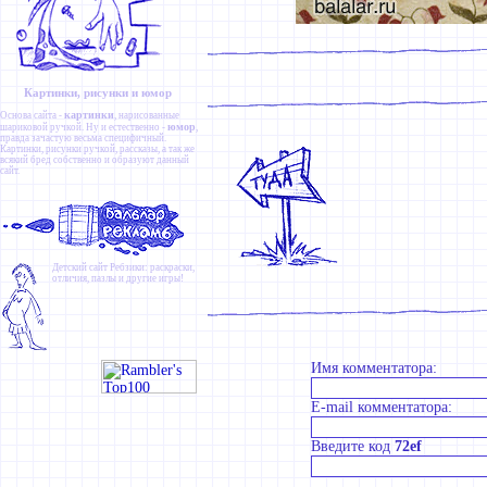
Картинки, рисунки и юмор
картинки
Основа сайта -
, нарисованные
юмор
шариковой ручкой. Ну и естественно -
,
правда зачастую весьма специфичный.
Картинки
,
рисунки ручкой
,
рассказы
, а так же
всякий бред собственно и образуют данный
сайт.
Детский сайт
Ребзики
: раскраски,
отличия, пазлы и другие игры!
Имя комментатора:
E-mail комментатора:
Введите код
72ef