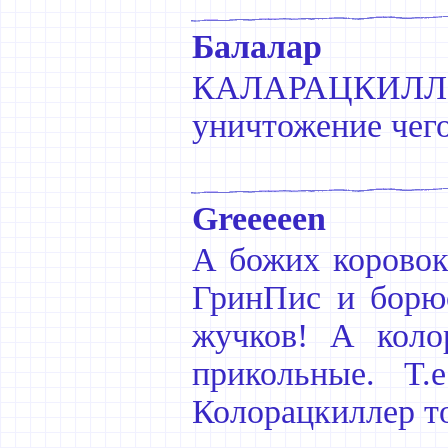
Балалар
КАЛАРАЦКИЛЛЕ
уничтожение чего
Greeeeen
А божих коровок 
ГринПис и борю
жучков! А коло
прикольные. Т.
Колорацкиллер т