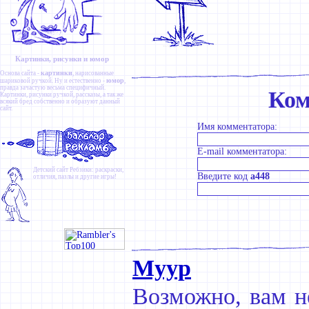
Картинки, рисунки и юмор
картинки
Основа сайта -
, нарисованные
юмор
шариковой ручкой. Ну и естественно -
,
правда зачастую весьма специфичный.
Ком
Картинки
,
рисунки ручкой
,
рассказы
, а так же
всякий бред собственно и образуют данный
сайт.
Имя комментатора:
E-mail комментатора:
Детский сайт
Ребзики
: раскраски,
Введите код
a448
отличия, пазлы и другие игры!
Муур
Возможно, вам не