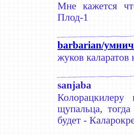
Мне кажется чт
Плод-1
barbarian/умнич
жуков каларатов 
sanjaba
Колорацкилеру 
щупальца, тогда
будет - Каларокр